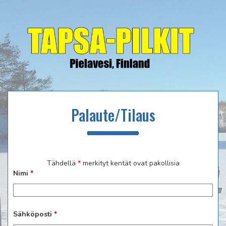
Palaute/Tilaus
Tähdellä
*
merkityt kentät ovat pakollisia
Nimi
*
Sähköposti
*