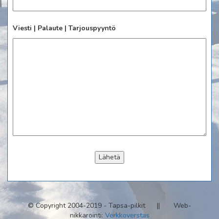
Viesti | Palaute | Tarjouspyyntö
© Copyright 2004-2019 - Tapsa-pilkit || Web-
nikkarointi:
Verkkoverstas